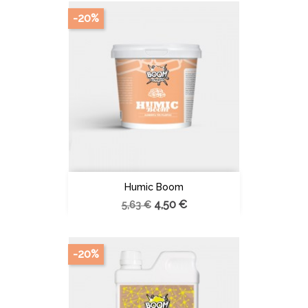
-20%
Humic Boom
4,50 €
5,63 €
-20%