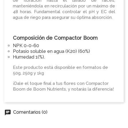
de floración hasta el lavado de raíces,
manteniéndola en recirculación por un máximo de
48 horas. Fundamental controlar el pH y EC del
agua de riego para asegurar su óptima absorción.
Composición de Compactor Boom
NPK 0-0-60
Potasio soluble en agua (K20) (60%)
Humedad 1(%).
Este producto está disponible en formatos de
50g, 250g y 1kg
¡Dale el toque final a tus flores con Compactor
Boom de Boom Nutrients, y notarás la diferencia!
chat
Comentarios (0)