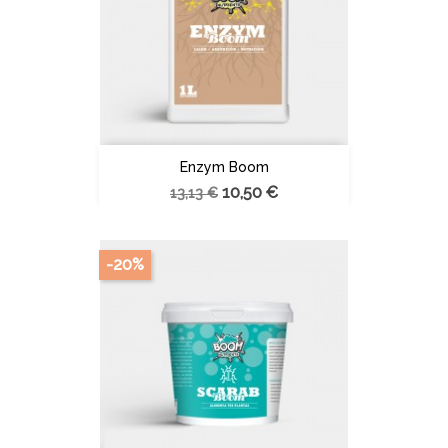
Enzym Boom
10,50 €
13,13 €
-20%