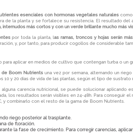
utrientes esenciales con hormonas vegetales naturales
com
 de la planta y se fortalece su resistencia. El resultado del 
n, internudos más cortos y con un verde brillante mucho más vi
ientes
por toda la planta, l
as ramas, troncos y hojas serán má
ración, y, por tanto, para producir cogollos de considerable tam
 para aplicar en medios de cultivo que contengan turba o un g
 de Boom Nutrients
una vez por semana, alternando un riego 
s 10 y 20 días de vida de las plantas, según el tipo de sustrato u
 alguna carencia nutricional, se puede solucionar aplicando e
ada, los resultados serán visibles en 24-48h. Para conseguir 
C, y combinarlo con el resto de la gama de Boom Nutrients.
ndo riego posterior al trasplante.
na de floración.
urante la fase de crecimiento. Para corregir carencias, apli