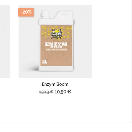
-20%
Enzym Boom
10,50 €
13,13 €