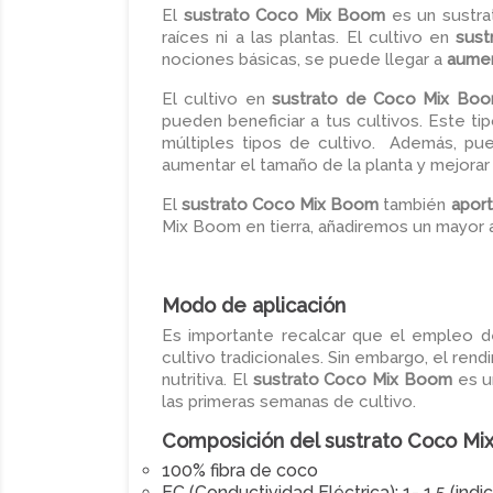
El
sustrato Coco Mix Boom
es un sustra
raíces ni a las plantas. El cultivo en
sust
nociones básicas, se puede llegar a
aumen
El cultivo en
sustrato de Coco Mix Bo
pueden beneficiar a tus cultivos. Este t
múltiples tipos de cultivo. Además, p
aumentar el tamaño de la planta y mejorar
El
sustrato Coco Mix Boom
también
aport
Mix Boom en tierra, añadiremos un mayor
Modo de aplicación
Es importante recalcar que el empleo d
cultivo tradicionales. Sin embargo, el rend
nutritiva. El
sustrato Coco Mix Boom
es u
las primeras semanas de cultivo.
Composición del sustrato Coco Mi
100% fibra de coco
EC (Conductividad Eléctrica): 1- 1,5 (indi