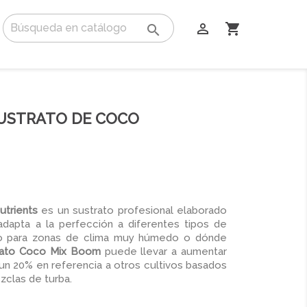

shopping_cart

USTRATO DE COCO
trients
es un sustrato profesional elaborado
adapta a la perfección a diferentes tipos de
o para zonas de clima muy húmedo o dónde
rato Coco Mix Boom
puede llevar a aumentar
un 20% en referencia a otros cultivos basados
zclas de turba.