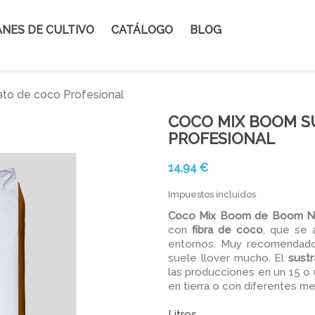
NES DE CULTIVO
CATÁLOGO
BLOG
to de coco Profesional
COCO MIX BOOM S
PROFESIONAL
14,94 €
Impuestos incluidos
Coco Mix Boom de Boom Nu
con
fibra de coco
, que se 
entornos. Muy recomendad
suele llover mucho. El
sust
las producciones en un 15 o 
en tierra o con diferentes me
Litros