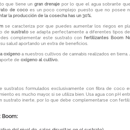
to que tiene un
gran drenaje
por lo que el agua sobrante que
rato de coco
es un poco complejo puesto que no posee nutr
tar la producción de la cosecha has un 30%.
om
se caracteriza por que puedes aumentar los riegos en pla
ipo de
sustrato
se adapta perfectamente a diferentes tipos de e
uedes complementar este sustrato con
fertilizantes Boom 
 su salud aportando un extra de beneficios.
a oxígeno
a nuestros cultivos de cannabis realizados en tierr
 aporte de
oxígeno al cultivo.
e sustratos formulados exclusivamente con fibra de coco es 
imiento es mucho mayor, si se utiliza bien. Usa agua con pH entr
n sustrato inerte, por lo que debe complementarse con fertil
x Boom:
cativo del nivel de sales disueltas en el sustrato)