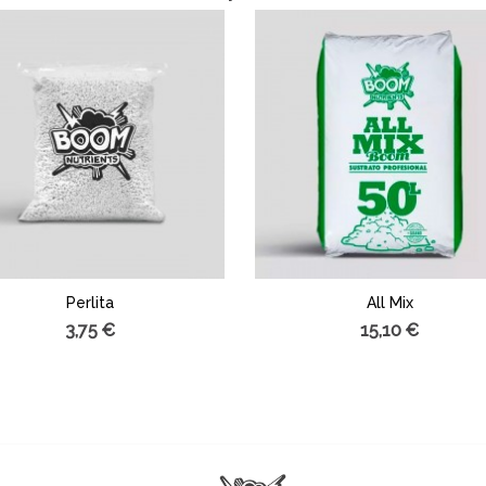
Perlita
All Mix
3,75 €
15,10 €