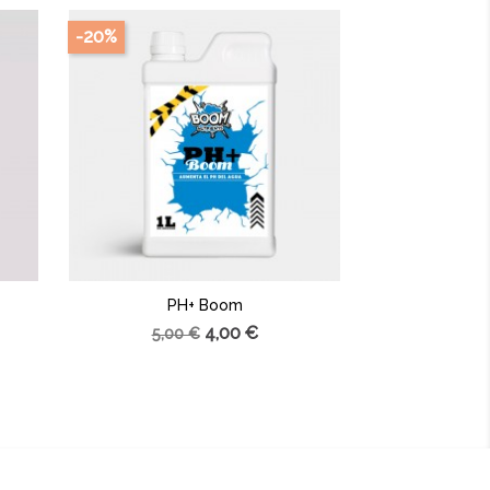
-20%
PH+ Boom
4,00 €
5,00 €